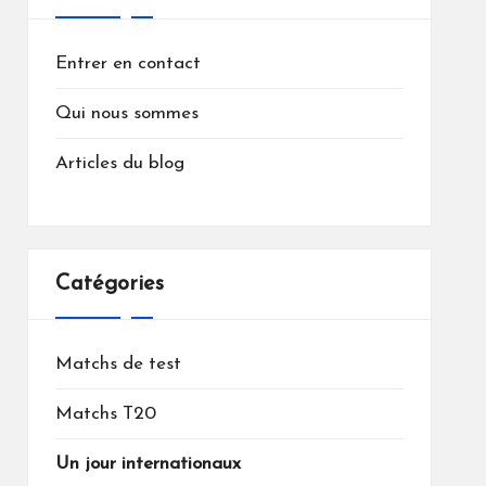
Entrer en contact
Qui nous sommes
Articles du blog
Catégories
Matchs de test
Matchs T20
Un jour internationaux