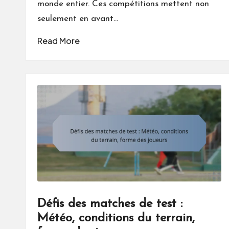
monde entier. Ces compétitions mettent non
seulement en avant…
Read More
Défis des matches de test :
Météo, conditions du terrain,