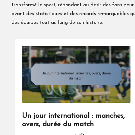
transformé le sport, répondant au désir des fans pour
avant des statistiques et des records remarquables qu
des équipes tout au long de son histoire.
Un jour international : manches,
overs, durée du match