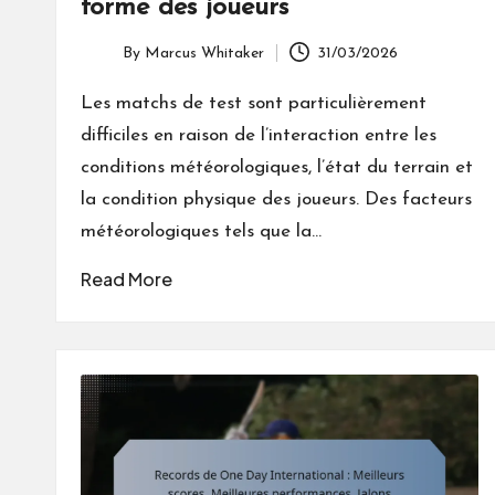
forme des joueurs
By
Marcus Whitaker
31/03/2026
Posted
by
Les matchs de test sont particulièrement
difficiles en raison de l’interaction entre les
conditions météorologiques, l’état du terrain et
la condition physique des joueurs. Des facteurs
météorologiques tels que la…
Read More