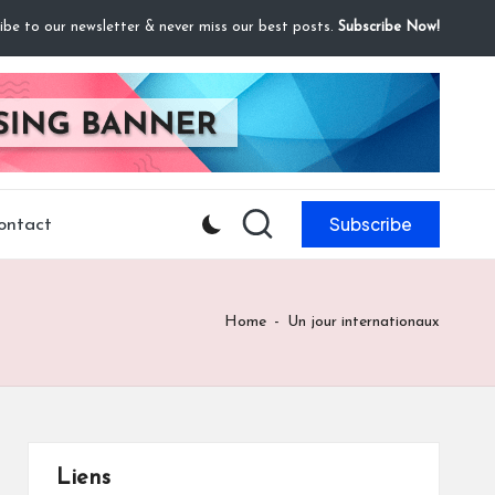
ibe to our newsletter & never miss our best posts.
Subscribe Now!
Subscribe
ontact
Home
-
Un jour internationaux
Liens