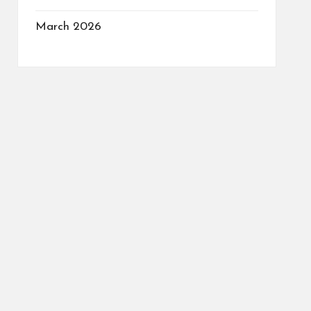
March 2026