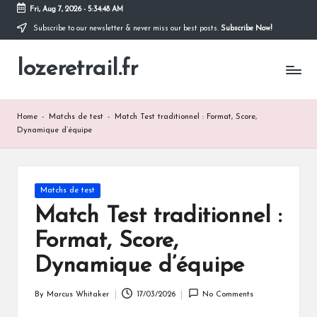
Fri, Aug 7, 2026
-
5:34:49 AM
Subscribe to our newsletter & never miss our best posts.
Subscribe Now!
Skip
to
lozeretrail.fr
content
Home
-
Matchs de test
-
Match Test traditionnel : Format, Score,
Dynamique d’équipe
Posted
Matchs de test
in
Match Test traditionnel :
Format, Score,
Dynamique d’équipe
By
Marcus Whitaker
17/03/2026
No Comments
Posted
by