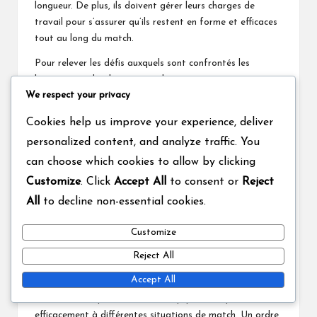
longueur. De plus, ils doivent gérer leurs charges de
travail pour s’assurer qu’ils restent en forme et efficaces
tout au long du match.
Pour relever les défis auxquels sont confrontés les
lanceurs rapides, les équipes devraient :
We respect your privacy
Surveiller les charges de travail des lanceurs et
Cookies help us improve your experience, deliver
fournir un repos adéquat entre les passages.
personalized content, and analyze traffic. You
Encourager les lanceurs à développer des
compétences pour des conditions variées, comme le
can choose which cookies to allow by clicking
reverse swing.
Customize
. Click
Accept All
to consent or
Reject
Mettre en œuvre des stratégies pour des
All
to decline non-essential cookies.
placements de champ efficaces qui soutiennent les
efforts de lancer rapide.
Customize
Flexibilité de l’ordre de batte
Reject All
Accept All
La flexibilité de l’ordre de batte est importante dans les
matches Test, permettant aux équipes de répondre
efficacement à différentes situations de match. Un ordre