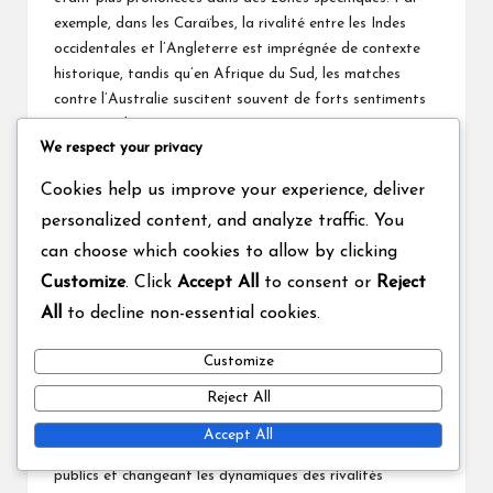
exemple, dans les Caraïbes, la rivalité entre les Indes
occidentales et l’Angleterre est imprégnée de
contexte
historique
, tandis qu’en Afrique du Sud, les matches
contre l’Australie suscitent souvent de forts sentiments
en raison des rencontres passées.
We respect your privacy
Ces nuances régionales ajoutent des couches aux
rivalités, les cultures et les histoires locales influençant la
Cookies help us improve your experience, deliver
façon dont les fans perçoivent et s’engagent dans ces
personalized content, and analyze traffic. You
concours. Comprendre ces différences peut enrichir
can choose which cookies to allow by clicking
l’appréciation du sport et de son impact mondial.
Customize
. Click
Accept All
to consent or
Reject
Évolution au fil du temps
All
to decline non-essential cookies.
Les rivalités au cricket ont évolué au fil du temps,
Customize
s’adaptant aux changements dans le sport, la
Reject All
technologie et les normes sociétales. L’introduction du
cricket T20 a transformé la façon dont les rivalités sont
Accept All
perçues, les formats plus courts attirant de nouveaux
publics et changeant les dynamiques des rivalités