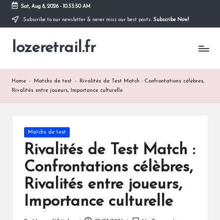
Sat, Aug 8, 2026
-
10:33:51 AM
Subscribe to our newsletter & never miss our best posts.
Subscribe Now!
Skip
to
lozeretrail.fr
content
Home
-
Matchs de test
-
Rivalités de Test Match : Confrontations célèbres,
Rivalités entre joueurs, Importance culturelle
Posted
Matchs de test
in
Rivalités de Test Match :
Confrontations célèbres,
Rivalités entre joueurs,
Importance culturelle