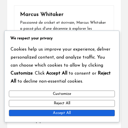
Marcus Whitaker
Passionné de cricket et écrivain, Marcus Whitaker
a passé plus d'une décennie à explorer les
différents formats du jeu. Des matchs Test aux
We respect your privacy
ligues T20, il partage des idées et des histoires
qui célèbrent l'esprit du cricket. Quand il n'écrit
Cookies help us improve your experience, deliver
pas, vous pouvez le trouver sur le terrain ou en
personalized content, and analyze traffic. You
train d'analyser les dernières statistiques de
match.
can choose which cookies to allow by clicking
Customize
. Click
Accept All
to consent or
Reject
View All Posts
All
to decline non-essential cookies.
Post
Previous Post
Next Post
Customize
navigation
Reject All
Dynamique d’équipe ODI
Coupe du Monde T20 :
: Rôles des joueurs,
Histoire, Formats, Matchs
Accept All
Stratégies de coaching,
mémorables
Moral de l’équipe