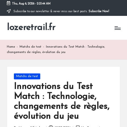
Thu, Aug 6, 2026
-
2:21:45 AM
Subscribe to our newsletter & never miss our best posts.
Subscribe Now!
Skip
to
lozeretrail.fr
content
Home
-
Matchs de test
-
Innovations du Test Match : Technologie,
changements de règles, évolution du jeu
Posted
Matchs de test
in
Innovations du Test
Match : Technologie,
changements de règles,
évolution du jeu