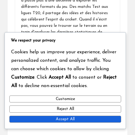
a passé plus d'une décennie à explorer les
différents formats du jeu. Des matchs Test aux
ligues T20, il partage des idées et des histoires
qui célèbrent l'esprit du cricket. Quand il n'écrit
pas, vous pouvez le trouver sur le terrain ou en
train d'analyser les dernières statistiques de
match.
We respect your privacy
View All Posts
Cookies help us improve your experience, deliver
personalized content, and analyze traffic. You
Post
can choose which cookies to allow by clicking
Previous Post
Next Post
Customize
. Click
Accept All
to consent or
Reject
navigation
Stades de Test Match :
Test Match avec balle
All
to decline non-essential cookies.
Terrains emblématiques,
rose : Visibilité, Impact,
Conditions, Matches
Adaptation des joueurs
historiques
Customize
Reject All
Comments
Accept All
No comments yet. Why don’t you start the discussion?