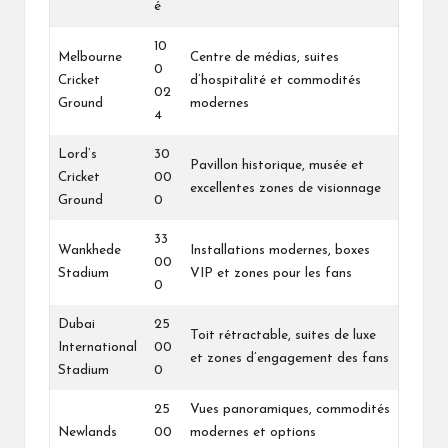
é
10
Melbourne
Centre de médias, suites
0
Cricket
d’hospitalité et commodités
02
Ground
modernes
4
Lord’s
30
Pavillon historique, musée et
Cricket
00
excellentes zones de visionnage
Ground
0
33
Wankhede
Installations modernes, boxes
00
Stadium
VIP et zones pour les fans
0
Dubai
25
Toit rétractable, suites de luxe
International
00
et zones d’engagement des fans
Stadium
0
25
Vues panoramiques, commodités
Newlands
00
modernes et options