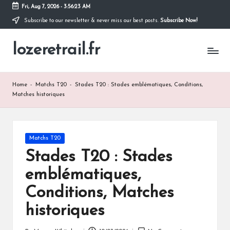
Fri, Aug 7, 2026
-
3:56:24 AM
Subscribe to our newsletter & never miss our best posts.
Subscribe Now!
Skip
to
lozeretrail.fr
content
Home
-
Matchs T20
-
Stades T20 : Stades emblématiques, Conditions,
Matches historiques
Posted
Matchs T20
in
Stades T20 : Stades
emblématiques,
Conditions, Matches
historiques